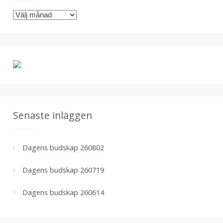
r
A
i
r
e
k
r
i
v
Senaste inläggen
Dagens budskap 260802
Dagens budskap 260719
Dagens budskap 260614