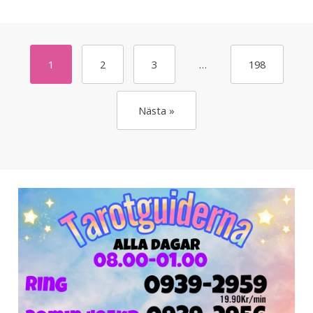
1
2
3
…
198
Nästa »