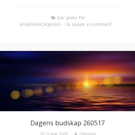
Gör plats för
kreativitet
,
Känslor
Leave a comment
Dagens budskap 260517
17 maj, 2026
Christine