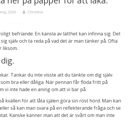
a ner på papper för att läka.
 maj, 2026
Christine
oligt befriande. En känsla av lätthet kan infinna sig. Det
 sig själv och ta reda på vad det är man tänker på. Ofta
r liksom.
dig.
kar. Tankar du inte visste att du tänkte om dig själv.
m som bra eller dåliga. När pennan får flöda fritt på
vi inte hade en aning om att vi bar på.
 kvällen för att låta själen göra sin röst hörd. Man kan
t eller så kan man svara på en reflekterande fråga och se
väntat. Kanske känner man att det är svårt om man inte