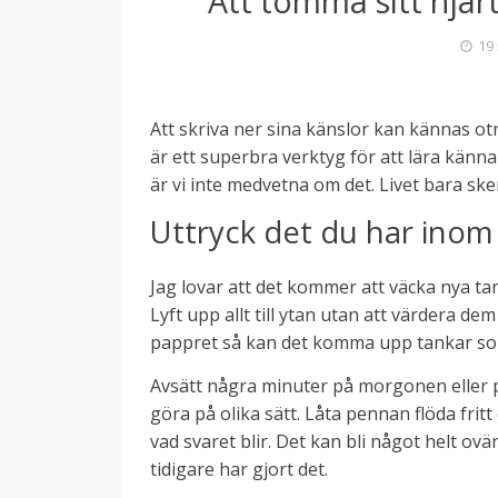
Att tömma sitt hjärt
19
Att skriva ner sina känslor kan kännas otr
är ett superbra verktyg för att lära känna
är vi inte medvetna om det. Livet bara ske
Uttryck det du har inom 
Jag lovar att det kommer att väcka nya tan
Lyft upp allt till ytan utan att värdera de
pappret så kan det komma upp tankar som 
Avsätt några minuter på morgonen eller på
göra på olika sätt. Låta pennan flöda frit
vad svaret blir. Det kan bli något helt o
tidigare har gjort det.