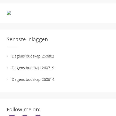
r
i
v
Senaste inläggen
Dagens budskap 260802
Dagens budskap 260719
Dagens budskap 260614
Follow me on: