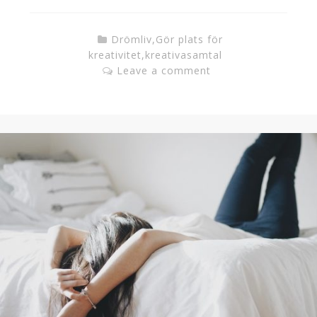
Drömliv
,
Gör plats för
kreativitet
,
kreativasamtal
Leave a comment