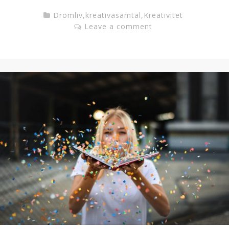
Drömliv
,
kreativasamtal
,
Kreativitet
Leave a comment