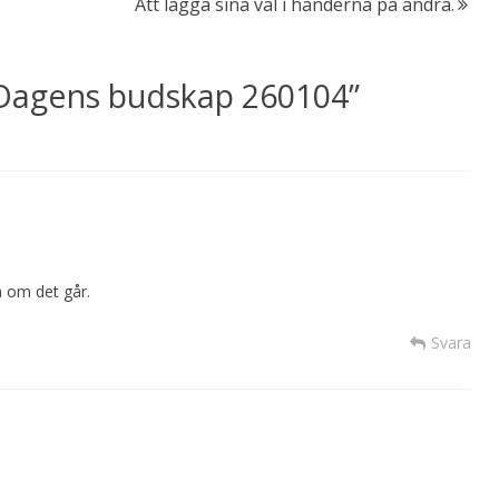
Att lägga sina val i händerna på andra.
Dagens budskap 260104
”
å om det går.
Svara