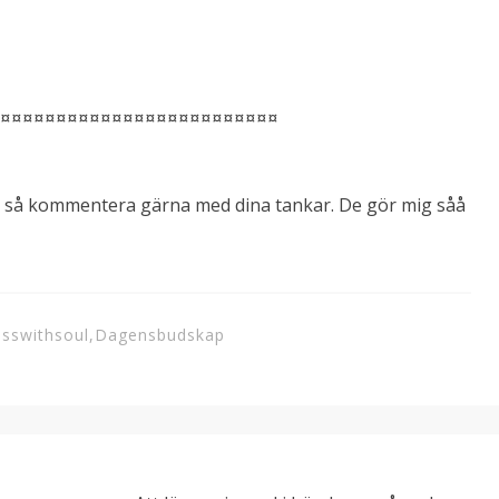
¤¤¤¤¤¤¤¤¤¤¤¤¤¤¤¤¤¤¤¤¤¤¤¤¤¤
p så kommentera gärna med dina tankar. De gör mig såå
osswithsoul
,
Dagensbudskap