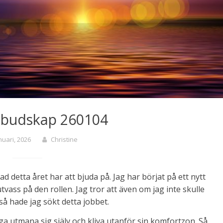
 budskap 260104
nuari, 2026
Christine
d detta året har att bjuda på. Jag har börjat på ett nytt
tvass på den rollen. Jag tror att även om jag inte skulle
så hade jag sökt detta jobbet.
Våga utmana sig själv och kliva utanför sin komfortzon. Så