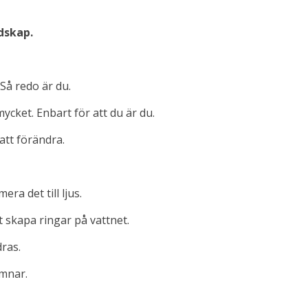
udskap.
 Så redo är du.
ycket. Enbart för att du är du.
att förändra.
ra det till ljus.
t skapa ringar på vattnet.
dras.
ämnar.