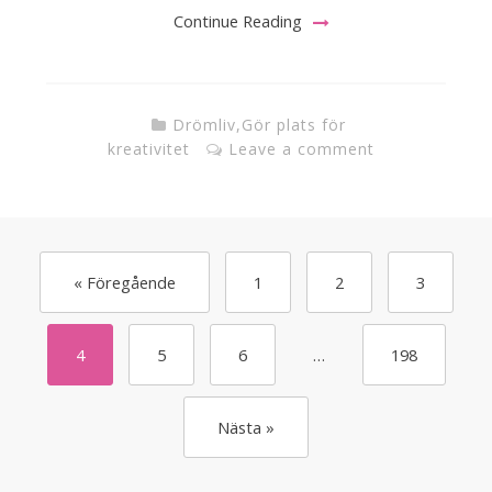
Continue Reading
Drömliv
,
Gör plats för
kreativitet
Leave a comment
« Föregående
1
2
3
4
5
6
…
198
Nästa »