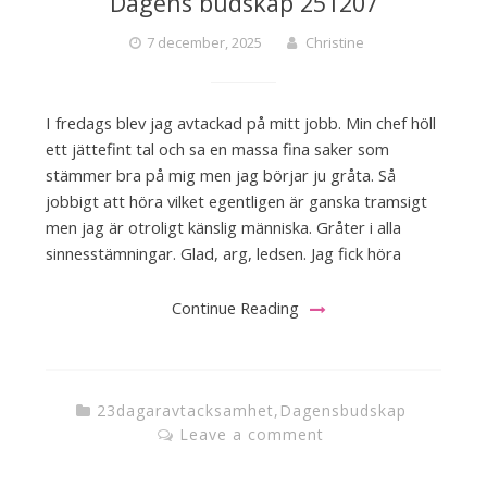
Dagens budskap 251207
7 december, 2025
Christine
I fredags blev jag avtackad på mitt jobb. Min chef höll
ett jättefint tal och sa en massa fina saker som
stämmer bra på mig men jag börjar ju gråta. Så
jobbigt att höra vilket egentligen är ganska tramsigt
men jag är otroligt känslig människa. Gråter i alla
sinnesstämningar. Glad, arg, ledsen. Jag fick höra
Continue Reading
23dagaravtacksamhet
,
Dagensbudskap
Leave a comment