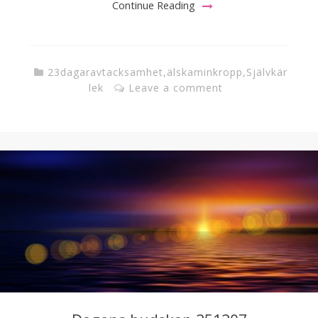
Continue Reading
23dagaravtacksamhet
,
älskaminkropp
,
Självkär
lek
Leave a comment