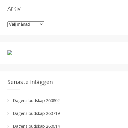
e
g
Arkiv
o
r
A
i
r
e
k
r
i
v
Senaste inläggen
Dagens budskap 260802
Dagens budskap 260719
Dagens budskap 260614