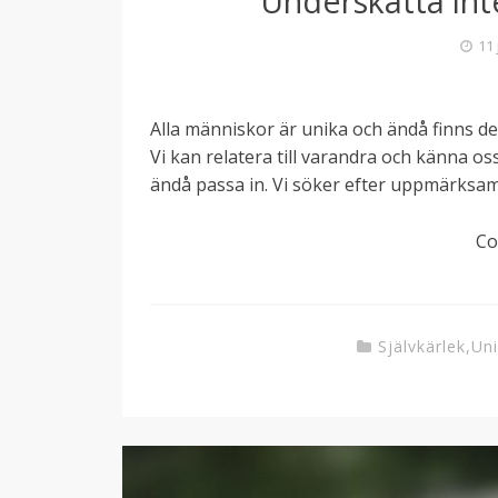
Underskatta int
11 
Alla människor är unika och ändå finns det
Vi kan relatera till varandra och känna oss
ändå passa in. Vi söker efter uppmärksamh
Co
Självkärlek
,
Uni