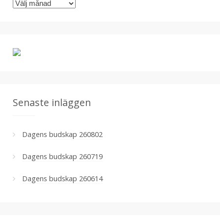
A
i
r
e
k
r
i
v
Senaste inläggen
Dagens budskap 260802
Dagens budskap 260719
Dagens budskap 260614