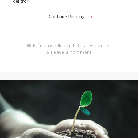
del tror
Continue Reading
Frånkaostillklarhet
,
Kreativtsamtal
Leave a comment