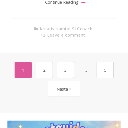
Continue Reading
Kreativtsamtal
,
SLCcoach
Leave a comment
1
2
3
…
5
Nästa »