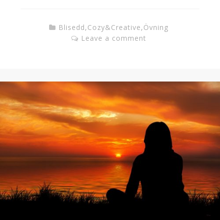
Blisedd
,
Cozy&Creative
,
Övning
Leave a comment