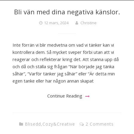
Bli vän med dina negativa känslor.
12 mars, 2024
Christine
Inte förrän vi blir medvetna om vad vi tänker kan vi
kontrollera dem. Så mycket sveper förbi utan att vi
reagerar och reflekterar kring det. Att stanna upp då
och då och ställa sig frågan “När började jag tänka
såhär”, “Varför tänker jag såhär” eller “Är detta min
egen tanke eller har någon annan skapat
Continue Reading
Blisedd
,
Cozy&Creative
2 Comments