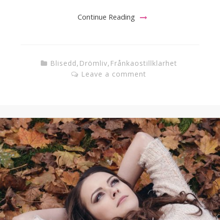
Continue Reading
Blisedd
,
Drömliv
,
Frånkaostillklarhet
Leave a comment