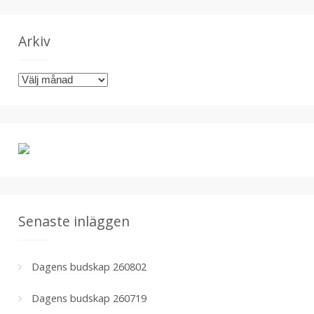
t
e
g
Arkiv
o
r
A
i
r
e
k
r
i
v
Senaste inläggen
Dagens budskap 260802
Dagens budskap 260719