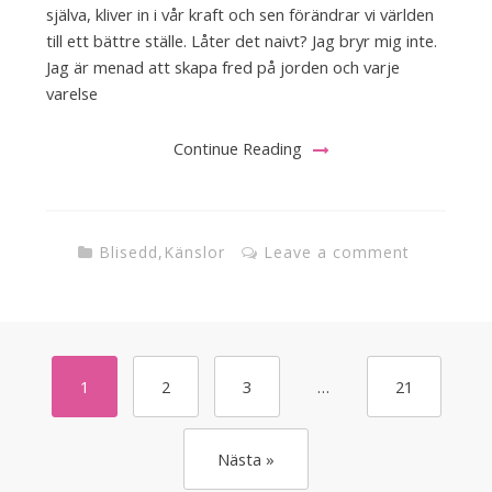
själva, kliver in i vår kraft och sen förändrar vi världen
till ett bättre ställe. Låter det naivt? Jag bryr mig inte.
Jag är menad att skapa fred på jorden och varje
varelse
Continue Reading
Blisedd
,
Känslor
Leave a comment
1
2
3
…
21
Nästa »